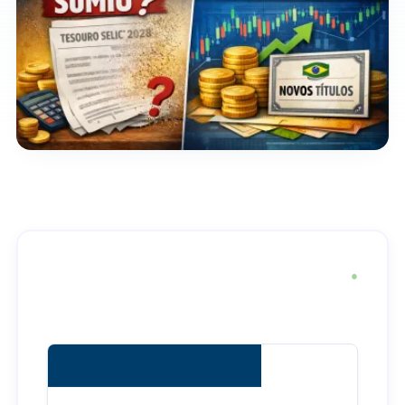
● LIVE
TÍTULO
TAXA ATUAL
VAR. 24H