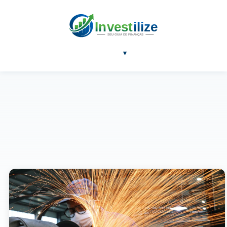
NOTÍCIAS
BLOG
FERRAMENTAS
SOBRE
▾
Pouco mais da metade das indústrias planeja investir em 2026